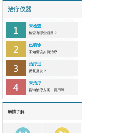
系
饮食对于银屑病患者的整体
治疗仪器
健康有一定影... [详细]
未检查
银屑病的常见类型与症
检查有哪些项目？
状
银屑病，俗称"牛皮癣"，是
已确诊
一种慢性、复... [详细]
不知道该如何治疗
治疗过
反复复发？
未治疗
咨询治疗方案、费用等
病情了解